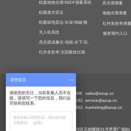
机载地物光谱/BRDF测量系统
高光谱测量
机载激光雷达
地物光谱测量
机载探地雷达/水深/地磁/微波/SAR
红外发射率测
无人机系统
服务预约入口
高光谱成像仪-地面/水下/实验室显微
红外发射率/太阳吸收比测量仪
请您留言
联系方式
感谢您的关注，当前客服人员不在
销售部：4006-507-608 sales@azup.cn
线，请填写一下您的信息，我们会
技术部：010-62111182 service@azup.cn
尽快和您联系。
市场部：010-62112652 marketing@azup.cn
广州
公司地址：广州市天河区元岗横路31号慧通广场B1-1