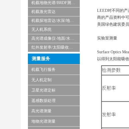
机载地物光谱/BRDF测量系统
LEED对不同的
机载激光雷达
商的产品资料中可
机载探地雷达/水深/地磁/微波/SAR
美国绿色建筑委员
无人机系统
实验室测量
高光谱成像仪-地面/水下/实验室显微
红外发射率/太阳吸收比测量仪
Surface Op
测量服务
以得到太阳能吸收率（
机载飞行服务
无人机定制
卫星光谱定标
遥感数据处理
高光谱测量
地物光谱测量