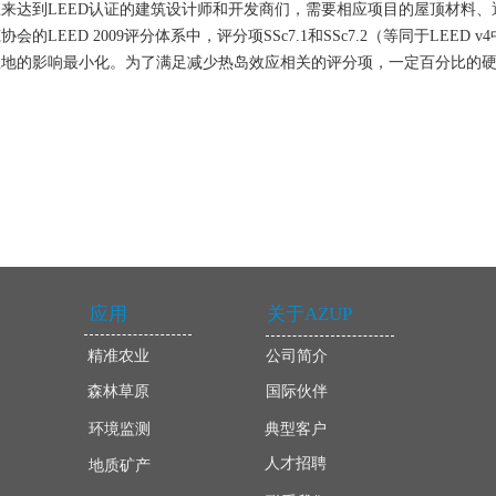
来达到LEED认证的建筑设计师和开发商们，需要相应项目的屋顶材料、
会的LEED 2009评分体系中，评分项SSc7.1和SSc7.2（等同于LEE
息地的影响最小化。为了满足减少热岛效应相关的评分项，一定百分比的
应用
关于AZUP
精准农业
公司简介
森林草原
国际伙伴
环境监测
典型客户
人才招聘
地质矿产