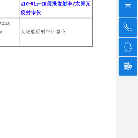
ꁸ
ꂅ
回到顶部
ꁗ
4006-507-608
ꀥ
QQ客服
微信二维码