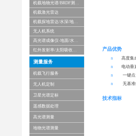
机载地物光谱/BRDF测量系统
机载激光雷达
机载探地雷达/水深/地磁/微波/SAR
无人机系统
高光谱成像仪-地面/水下/实验室显微
产品优势
红外发射率/太阳吸收比测量仪
n
高度集
测量服务
n
电动垂
机载飞行服务
n
一键点
n
无基准
无人机定制
卫星光谱定标
技术指标
遥感数据处理
高光谱测量
地物光谱测量