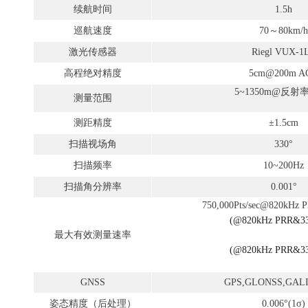
续航
时间
1.5h
巡航速度
7
0
～
80km/h
激光传感器
Riegl VUX-1
高程
绝对
精度
5cm@200m A
5~1350m
@
反射
测量范围
测距精度
±1.5cm
扫描视场角
330°
扫描频率
10~200Hz
扫描角分辨率
0.001°
750,000Pts/sec@820k
Hz 
(
@820kHz PRR&3
最大有效测量速率
(
@820kHz PRR&3
GNSS
GPS,GLONSS,GAL
姿态精度（后处理）
0.006°(
1
σ
)