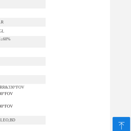
LR
GL
率
≥
60%
PRR&330°FOV
30
°
FOV
30
°
FOV
ILEO,BD
ꁸ