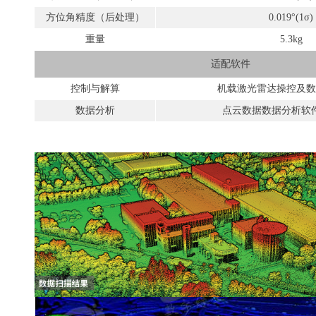
方位角精度（后处理）
0.019°(
1
σ
)
重量
5
.3kg
适配软件
控制与解算
机载激光雷达操控及数
数据分析
点云数据数据分析软