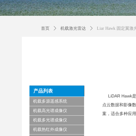
首页
ꄲ
机载激光雷达
ꄲ
Liar Hawk 固定翼
产品列表
LiDAR H
机载多源遥感系统
点云数据和影像
机载高光谱成像仪
案，适合多种应
机载多光谱成像仪
机载热红外成像仪