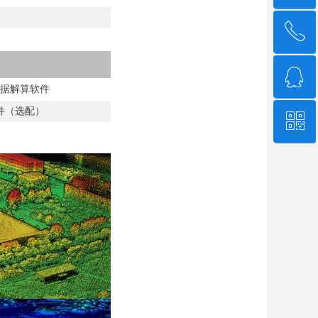
ꂅ
回到顶部
ꁗ
4006-507-608
据解算软件
件（选配）
ꀥ
QQ客服
微信二维码