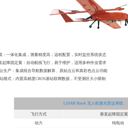
成
：一体化
集成，测量精度高
；
远程配置
，实时监控系统状态
直起降固定翼
：
自动航线飞行
，易于维护，适用
多种
作业需求
云生产
：
集成
组合导航数据解算
、原始点云和真彩色点云
功能
站模式
：
内置
高精
度
CRO
S
基站联网数据，
不受测区大小限制
LiDAR
Hawk
无人机激光雷达
系统
飞行
方式
垂直起降
固定翼
动力
纯电动