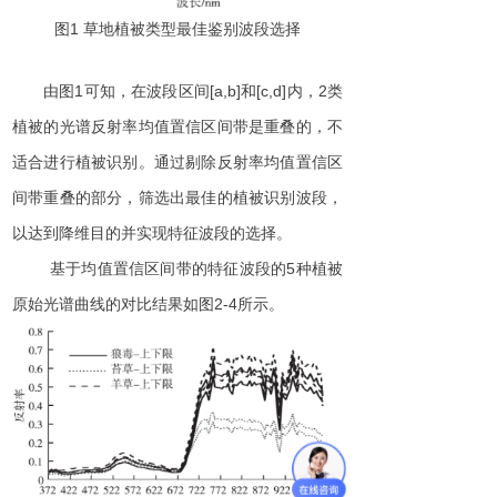
图
1
草地植被类型最佳鉴别波段选择
由
图
1
可知，在波段区
间
[a,b
]
和
[c,d
]
内
，
2
类
植被的光谱反射率均值置信区间带是重叠的，不
适合进行植被识别。通过剔除反射率均值置信区
间带重叠的部分，筛选出最佳的植被识别波段，
以达到降维目的并实现特征波段的选择。
基于均值置信区间带的特征波段
的
5
种植被
原始光谱曲线的对比结果如
图
2-
4
所示。