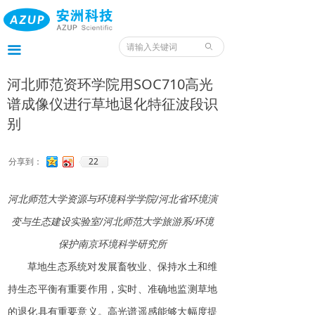
首页
产品
ꄙ
끀
服务
河北师范资环学院用SOC710高光
谱成像仪进行草地退化特征波段识
应用
别
案例
22
分享到：
我们
河北师范大学资源与环境科学学院
/
河北省环境演
服务预约入口
变与生态建设实验室
/
河北师范大学旅游系
/
环境
资料
保护南京环境科学研究所
草地生态系统对发展畜牧业、保持水土和维
持生态平衡有重要作用，实时、准确地监测草地
的退化具有重要意义。高光谱遥感能够大幅度提