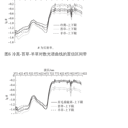
图
6
冷
蒿
-
苔
草
-
羊草对数光谱曲线的置信区间带