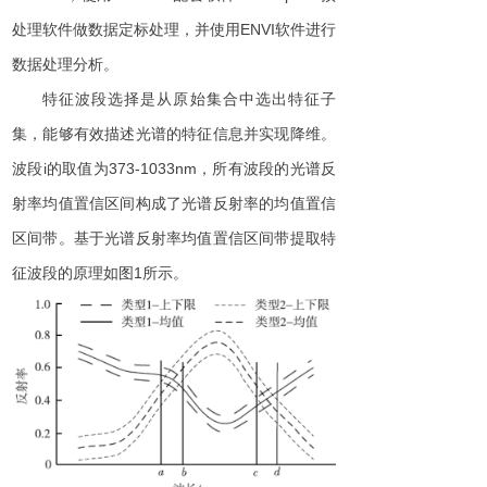
处理软件做数据定标处理，并使
用
ENV
I
软件进行
数据处理分析。
特征波段选择是从原始集合中选出特征子
集，能够有效描述光谱的特征信息并实现降维。
波
段
i
的取值
为
373-1033n
m
，所有波段的光谱反
射率均值置信区间构成了光谱反射率的均值置信
区间带。基于光谱反射率
均值置信区间带
提取特
征波段的原理如
图
1
所示。