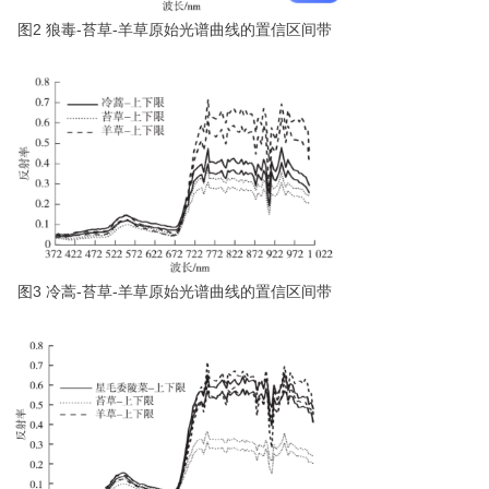
图
2
狼
毒
-
苔
草
-
羊草原始光谱曲线的置信区间带
图
3
冷
蒿
-
苔
草
-
羊草原始光谱曲线的置信区间带