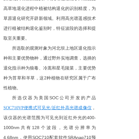
高草地退化进程中植被结构退化的识别精度，为
草原退化研究开辟新领域。利用高光谱遥感技术
进行植被结构退化鉴别时，特征波段的选择和提
取至关重要。
所选取的观测对象为河北坝上地区退化指示
种和主要优势物种，通过野外实地调查，选择的
退化指示种为狼毒、冷蒿和星毛陵菜，主要优势
种为苔草和羊草，
这
2
种植物在研究区属于广布
性植物。
所选仪器为美
国
SO
C
公司开发的产品
，
SOC710V
P
便携式可见
光
/
近红外高光谱成像仪
该仪器的光谱范围为可见光到近红外光的
400-
1000n
m
共
有
12
8
个波段
，
光谱分辨率
为
4.68nm
，使
用
SOC71
0
配套软
件
SRAnap71
0
预