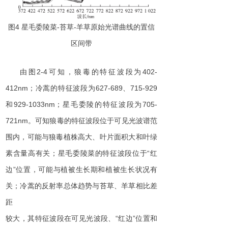
图
4
星毛委陵
菜
-
苔
草
-
羊草原始光谱曲线的置信
区间带
由
图
2-
4
可知，狼毒的特征波段
为
402-
412n
m
；冷蒿的特征波段
为
627-68
9
、
715-92
9
和
929-1033n
m
；星毛委陵的特征波段
为
705-
721n
m
。可知狼毒的特征波段位于可见光波谱范
围内，可能与狼毒植株高大、叶片面积大和叶绿
素含量高有关；星毛委陵菜的特征波段位
于
“
红
边
”
位置，可能与植被生长期和植被生长状况有
关；冷蒿的反射率总体趋势与苔草、羊草相比差
距
较大，其特征波段在可见光波段
、
“
红
边
”
位置和