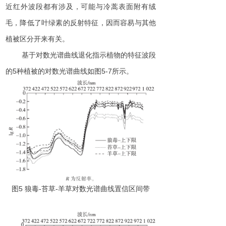
近红外波段都有涉及，可能与冷蒿表面附有绒
毛，降低了叶绿素的反射特征，因而容易与其他
植被区分开来有关。
基于对数光谱曲线退化指示植物的特征波段
的
5
种植被的对数光谱曲线如
图
5-
7
所示。
图
5
狼
毒
-
苔
草
-
羊草对数光谱曲线置信区间带