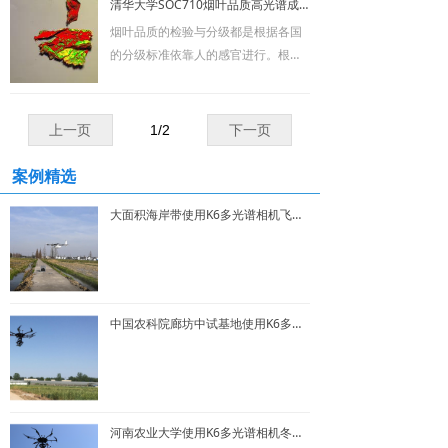
清华大学SOC710烟叶品质高光谱成像系统
光谱差异来提取损伤区域。本研究使
从果实的硬度、TSS和TA的变化表
烟叶品质的检验与分级都是根据各国
用主成分分析（PCA）消除高光谱图
明，果实的成熟过程是由肩部到顶
的分级标准依靠人的感官进行。根据
像立方体的冗余数据，压缩数据大
部。从以上结果得出HIS可以作为一种
烤烟烟叶成熟度、叶片结构、身份、
小。在选择感兴趣区域（ROI）后，构
无损检测果实品质的技术，并可应用
油份、色度、长度和伤残等品质因素
建多种分类模型。结果表明随机森林
于芒果的工业处理和加工分类。
区分级别。目前，已将计算机视觉技
（RF）模型具有较高且稳定的分类精
上一页
1
/
2
下一页
术运用到烟草品质的检测与分级中，
度，RF算法更适合于苹果的损伤分
通过一定的算法提取烟叶量化收购质
类。
案例精选
量特征，从而变成计算机可以理解识
大面积海岸带使用K6多光谱相机飞行数据报告
别的机器特征，但多数以外部的表面
特征为主，内部特征的识别研究还比
较弱。
中国农科院廊坊中试基地使用K6多光谱相机进行小麦飞行数据报告
河南农业大学使用K6多光谱相机冬小麦飞行数据报告