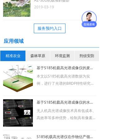
AZ-3D2机载倾斜摄影
2019-03-19
服务预约入口
应用领域
精准农业
森林草原
环境监测
刑侦安防
基于S185机载高光谱成像仪的麦田冠层BRDF特性研究
本文以S185机载高光谱数据为实
例，进行了光谱的BRDF特性研究；
并与地面非成像光谱仪结合建立了麦
田不同生长期的模型，论证了天气、
基于S185机载高光谱成像仪的水稻冠层BRDF效应研究
测量角度、数据选取、数据处理方法
无人机高光谱成像技术具有低成本、
等多种因素对数据最终结果的影响，
高效率等多种优势，绘制具有像素级
为机载高光谱遥感中如果选择最优环
光谱的无人机图像涉及一个重要的科
境变量以及数据处理方式等提供了一
学问题——BRDF效应。目前已有大
定的参考价值。
S185机载高光谱仪在作物估产领域中的应用案例