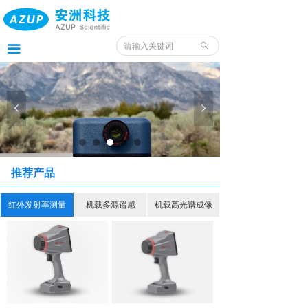
首页
产品
ꄙ
끀
服务
应用
넳
넲
案例
我们
推荐产品
服务预约入口
红外发射率测量
机载多源遥感
机载高光谱成像
资料