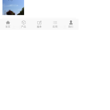
낀
ꁦ
ꂐ
ꂇ
넙
首页
产品
服务
应用
我们
上一页
1
/
7
下一页
新闻动态
公司新闻
行业动态
科技前沿
关于民用无人机驾驶航空器合规飞行与实名登记的通知
为严格遵守《无人驾驶航空器飞行管
理暂行条例》，规范民用无人机飞行
活动，保障空中运行安全，现就无人
机实名登记、资质要求、空域使用、
徐州市农业科学院S185机载高光谱成像系统成功交付
保险投保等涉及合法合规飞行的重要
2022年11月05日，北京安洲科技有限
条款进行简要说明，以便于用户快速
公司工作人员赴徐州市农业科学院进
了解相关管理规定并落实执行
行S185机载画幅式高光谱成像系统的