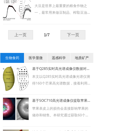
视场下BRDF效应的研究及相关问题
大豆是世界上最重要的粮食作物之
的解决方案，小视场下的BRDF效应
一，最常用来做豆制品、榨取豆油、
研究比较少。此次研究较小视场下的
酿造酱油和提取蛋白质。而近年来，
作物冠层BRDF效应，为基于机载高
中国的大豆进口量逐年增加，从侧面
光谱成像技术的作物参数模型研究提
反映了中国的大豆目前仍具有较大的
供了实践指导。
上一页
1
/
7
下一页
高产潜力。利用高光谱技术可以进行
作物生长监测和产量估测，为实现简
单、快速、高效和无损地估产及监测
生物食药
医学显微
遥感科学
地质矿产
作物生长提供了有效的途径。
基于Q285实时高光谱成像仪数据对芒果品质进行评估研究
本文以Q285实时高光谱成像光谱仪测
得160个芒果高光谱数据，接着利用
其可见近红外（Vis/NIR）区域通过PL
S回归构建预测模型，来评估芒果的品
基于SOC710高光谱成像仪提取苹果损伤区域的研究
质（硬度、可溶性固体物（TSS）和
苹果表皮上的损伤会直接影响苹果的
可滴定酸（TA））；HIS与硬度、TSS
储存和销售。本研究通过获取60个受
和TA的显著相关性分别为(R2=0.81，
损苹果（0、12和18h）的高光谱图像
RMSE=2.83 N)、(R2=0.81，RMSE=
(HIS)，利用损伤区域和健康区域反射
0.24%)、(R2= 0.5，RMSE=2.0%)；