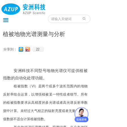
首页
产品
ꄙ
끀
服务
植被地物光谱测量与分析
应用
分享到：
22
案例
安洲科技不同型号地物光谱仪可提供植被
我们
指数的自动化处理功能。
服务预约入口
植被指数
（
V
I
）是两个或多个波长范围内的地物
反射率组合运算，以增强植被某一特性或者细节。所有
资料
的植被指数要求从高精度的多光谱或者高光谱反射率数
据中计算。未经过大气校正的辐射亮度或者无量纲
的
D
N
值数据不适合计算植被指数。