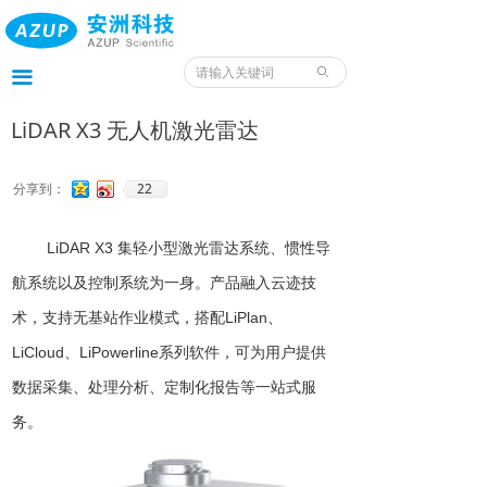
首页
产品
ꄙ
끀
服务
LiDAR X3 无人机激光雷达
应用
22
分享到：
案例
LiDAR X3 集轻小型激光雷达系统、惯性导
我们
航系统以及控制系统为一身。产品融入云迹技
服务预约入口
术，支持无基站作业模式，搭配LiPlan、
LiCloud
、LiPowerline系列软件，可为用户提供
资料
数据采集、处理分析、定制化报告等一站式服
务。